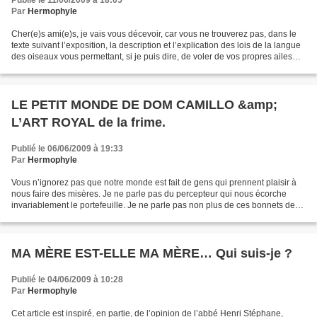
Publié le 11/06/2009 à 18:05
Par
Hermophyle
Cher(e)s ami(e)s, je vais vous décevoir, car vous ne trouverez pas, dans le
texte suivant l’exposition, la description et l’explication des lois de la langue
des oiseaux vous permettant, si je puis dire, de voler de vos propres ailes
pour aller à la découverte...
LE PETIT MONDE DE DOM CAMILLO &amp;
L’ART ROYAL de la frime.
Publié le 06/06/2009 à 19:33
Par
Hermophyle
Vous n’ignorez pas que notre monde est fait de gens qui prennent plaisir à
nous faire des misères. Je ne parle pas du percepteur qui nous écorche
invariablement le portefeuille. Je ne parle pas non plus de ces bonnets de
nuits qui s’évertuent à vous faire...
MA MÈRE EST-ELLE MA MÈRE… Qui suis-je ?
Publié le 04/06/2009 à 10:28
Par
Hermophyle
Cet article est inspiré, en partie, de l’opinion de l’abbé Henri Stéphane,