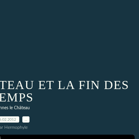
TEAU ET LA FIN DES
EMPS
nnes le Château
6.02.2012
…
ar Hermophyle