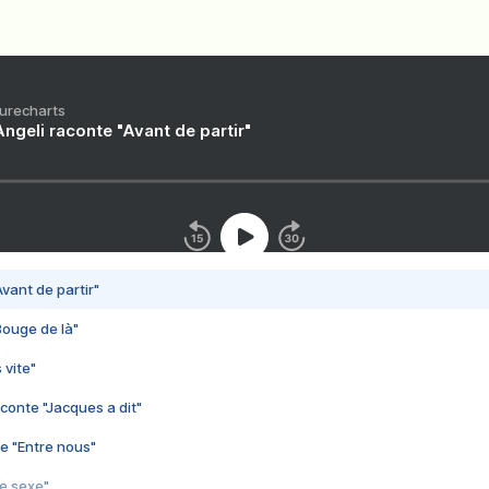
Purecharts
ngeli raconte "Avant de partir"
vant de partir"
Bouge de là"
 vite"
conte "Jacques a dit"
e "Entre nous"
3e sexe"