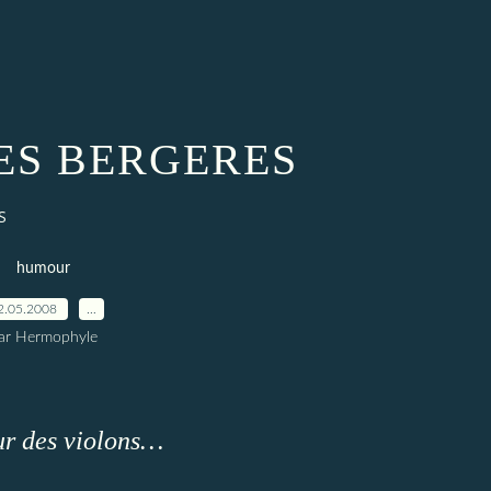
IES BERGERES
S
humour
2.05.2008
…
ar Hermophyle
eur des violons…