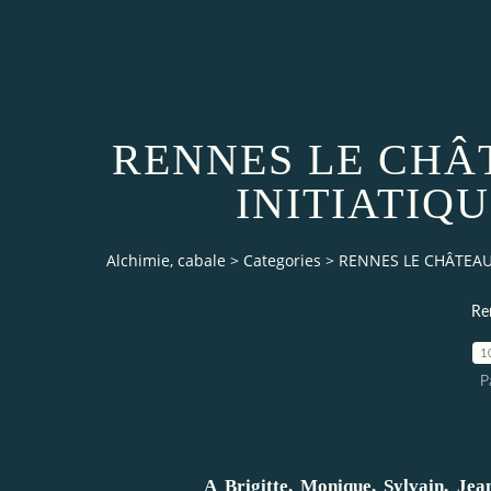
RENNES LE CHÂ
INITIATIQ
Alchimie, cabale
>
Categories
>
RENNES LE CHÂTEAU 
Re
1
P
A Brigitte, Monique, Sylvain, Jean