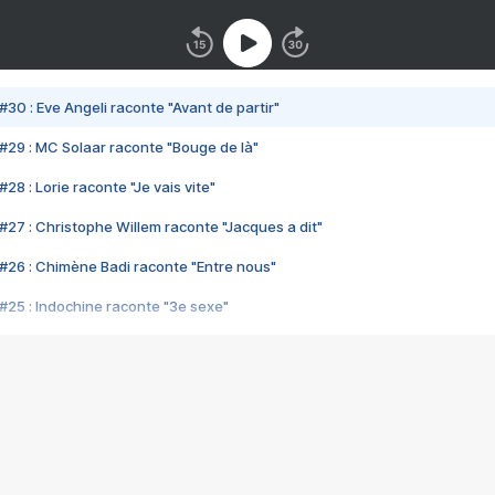
#30 : Eve Angeli raconte "Avant de partir"
#29 : MC Solaar raconte "Bouge de là"
28 : Lorie raconte "Je vais vite"
#27 : Christophe Willem raconte "Jacques a dit"
#26 : Chimène Badi raconte "Entre nous"
#25 : Indochine raconte "3e sexe"
#24 : Zaho raconte "C'est chelou"
#23 : Patrick Bruel raconte "Au café des délices"
#22 : Kyo raconte "Le chemin"
#21 : Nolwenn Leroy raconte "Cassé"