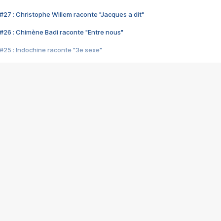
#27 : Christophe Willem raconte "Jacques a dit"
#26 : Chimène Badi raconte "Entre nous"
#25 : Indochine raconte "3e sexe"
#24 : Zaho raconte "C'est chelou"
#23 : Patrick Bruel raconte "Au café des délices"
#22 : Kyo raconte "Le chemin"
#21 : Nolwenn Leroy raconte "Cassé"
#20 : Patrick Hernandez raconte "Born to be alive"
#19 : Lorie raconte "Près de moi"
#18 : Michael Jones raconte "A nos actes manqués" (avec Jean-Jacque
#17 : Khaled raconte "Aïcha"
#16 : Corneille raconte "Parce qu'on vient de loin"