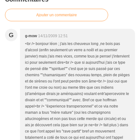
Ajouter un commentaire
G
g-mow
14/11/2009 12:51
<br /> bonjour léon ; j'ais les cheuveux long ,ne bois pas
d'alcool (enfin seulement un verre a noêl et au premier
janvier) mais j'ais mes vices, comme tous je pense! j'intervient
ici pour seulement dire<br /> que si aujourd'hui j'ais ce type
de pensé dite ""spirituel"" c'est que je suis passé par ces
chemins ""chamaniques" des nouveau temps, plein de pièges
et de sirènes ou l'ont peut perdre son âme<br /> (oui oui que
l'ont me croie ou non) au meme titre que ces indiens
(d'amérique dirais je amériquains) voulant entr'apercevoire le
divain et et ""communiqué"" avec. Bref ce que hoffman
appel<br /> "éxperience transpersonnel" et ce via notre
maman a tous "mère nature" (oui les champignons
allucinogènes et non pas tous cette merde qui circule) et ou
ais je découvert cela (que bien sur je ne<br /> fait plus ) dans
ce que l'ont appel les "rave partit" bref un mouvement
totalement a coté de tous ce qui est aujourd'hui ont l'appel