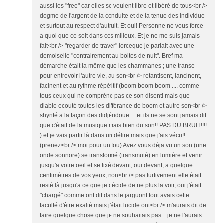
aussi les "free" car elles se veulent libre et libéré de tous<br />
dogme de l'argent de la conduite et de la tenue des individue
et surtout au respect d'autruit. Et oui! Personne ne vous force
a quoi que ce soit dans ces milieux. Et je ne me suis jamais
fait<br /> "regarder de traver" lorceque je parlait avec une
demoiselle "contrairement au boites de nuit". Bref ma
démarche était la même que les chammanes ; une transe
pour entrevoir l'autre vie, au son<br /> retantisent, lancinent,
facinent et au rythme répétitif (boom boom boom .... comme
tous ceux qui ne comprène pas ce son disent! mais que
diable ecouté toutes les différance de boom et autre son<br />
shynté a la façon des didjéridoue.... et ils ne se sont jamais dit
que c'était de la musique mais bien du son!! PAS DU BRUIT!!!!
) et je vais partir là dans un délire mais que j'ais vécu!!
(prenez<br /> moi pour un fou) Avez vous déja vu un son (une
onde sonnore) se transformé (transmuté) en lumière et venir
jusqu'a votre oeil et se fixé devant, oui devant, a quelque
centimètres de vos yeux, non<br /> pas furtivement elle était
resté là jusqu'a ce que je décide de ne plus la voir, oui j'était
"chargé" comme ont dit dans le jarguont tout avais cette
faculté d'être exalté mais j'était lucide ont<br /> m'aurais dit de
faire quelque chose que je ne souhaitais pas... je ne l'aurais