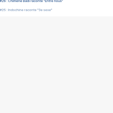
#26 : Chimène Badi raconte "Entre nous"
#25 : Indochine raconte "3e sexe"
#24 : Zaho raconte "C'est chelou"
#23 : Patrick Bruel raconte "Au café des délices"
#22 : Kyo raconte "Le chemin"
#21 : Nolwenn Leroy raconte "Cassé"
#20 : Patrick Hernandez raconte "Born to be alive"
#19 : Lorie raconte "Près de moi"
#18 : Michael Jones raconte "A nos actes manqués" (avec Jean-Jacque
#17 : Khaled raconte "Aïcha"
#16 : Corneille raconte "Parce qu'on vient de loin"
#15 : Indochine raconte "L'aventurier"
14 : Lorie raconte "Sur un air latino"