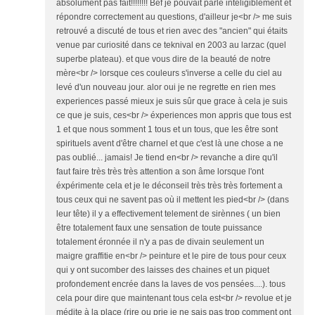
absolument pas fait!!!!!!!! Bef je pouvait parlé inteligiblement et
répondre correctement au questions, d'ailleur je<br /> me suis
retrouvé a discuté de tous et rien avec des "ancien" qui étaits
venue par curiosité dans ce teknival en 2003 au larzac (quel
superbe plateau). et que vous dire de la beauté de notre
mère<br /> lorsque ces couleurs s'inverse a celle du ciel au
levé d'un nouveau jour. alor oui je ne regrette en rien mes
experiences passé mieux je suis sûr que grace à cela je suis
ce que je suis, ces<br /> éxperiences mon appris que tous est
1 et que nous somment 1 tous et un tous, que les être sont
spirituels avent d'être charnel et que c'est là une chose a ne
pas oublié... jamais! Je tiend en<br /> revanche a dire qu'il
faut faire très très très attention a son âme lorsque l'ont
éxpérimente cela et je le déconseil très très très fortement a
tous ceux qui ne savent pas où il mettent les pied<br /> (dans
leur tête) il y a effectivement telement de sirènnes ( un bien
être totalement faux une sensation de toute puissance
totalement éronnée il n'y a pas de divain seulement un
maigre graffitie en<br /> peinture et le pire de tous pour ceux
qui y ont sucomber des laisses des chaines et un piquet
profondement encrée dans la laves de vos pensées....). tous
cela pour dire que maintenant tous cela est<br /> revolue et je
médite à la place (rire ou prie je ne sais pas trop comment ont