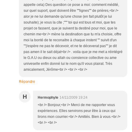
appelle cela) Des question ce pose a moi: comment médité,
sur quel suport, quel doivent être ""lignes"" de prières,<br />
alor je ne lui demande qu'une chose (en fait plutôt je lui
souhaite); je vous la cite ;""" toi qui est tous et moi, que tes
projet ce fassent, que je suivent ta destiné pour moi, que le
chemin me<br /> mène la destination que tu m'a choisie, offre
moi la bonté de te reconaitre à chaque instent "" suivit d'un
""j'espère ne pas te décevoir, et ne te déceverat pas"" je dit
pas amen il le sait déjat<br /> . voila que je me met a réintégré
le G.A.U ou dieux ou allah ou consience collective ou ame
univeselle enfin donné lui le nom qu'il vous plairat. Très
amicalement, Jérôme<br /> <br /> <br />
Répondre
H
Hermophyle
14/11/2009 19:24
<br /> Bonjour,<br /> Merci de me rapporter vous
expériences. Elles servirons peur être à ceux qui
lirons mon courrier.<br /> Amitiés. Bien à vous.<br />
<br /> <br />