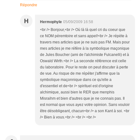
Répondre
H
Hermophyle
05/09/2009 16:58
<br /> Bonjour,<br /> Où là là quel cri du coeur que
ce NOM péremtoire et sans appel!<br /> Je répète à
travers mes articles que je ne suis pas FM. Mais pour
mes articles je me réfère à la symbolique maçonique
de Jules Boucher (ami de l'alchimiste Fulcanelli) et à
Oswald Wirth.<br /> La seconde référence est celle
du laboratoire. Pour le reste on peut discuter à perte
de vue. Au risque de me répéter j'affirme que la
symbolique maçonnique dans ce qu'elle a
d'essentiel et de<br /> spirituel est d'origine
alchimique, aussi bien le RER que menphis
Misraihm et bien d'autres que je ne connais pas. Il
est normal que vous ayez votre opinion. Sans vouloir
être désobligeant, chacun<br /> a son Kant à soi. <br
/> Bien à vous.<br /> <br /> <br />