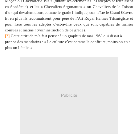
Maçon ou Chevalier d’Isis » (durant les cérémonies les adeptes se réunissent
en Académie), et les « Chevaliers Argonautes » ou Chevaliers de la Toison
d’or qui devaient donc, comme le grade l’indique, connaître le Grand Œuvre.
Et en plus ils reconnaissent pour père de l’Art Royal Hermès Trismégiste et
pour frère tous les adeptes c’est-à-dire ceux qui sont capables de manier
cornues et matras ! (voir instruction de ce grade).
[2]
Cette attitude m’a fait penser à un graphiti de mai 1968 qui disait à
propos des mandarins : « La culture c’est comme la confiture, moins on en a
plus on l’étale. »
Publicité