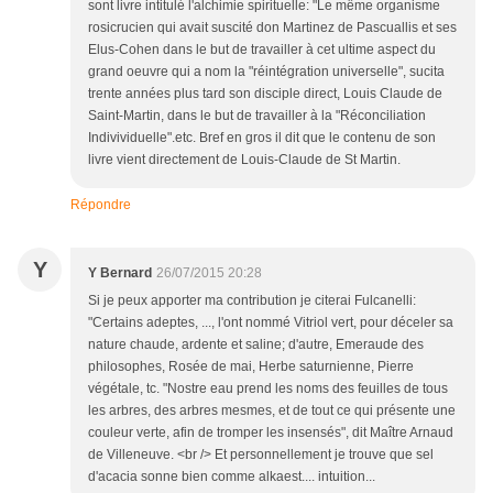
sont livre intitulé l'alchimie spirituelle: "Le même organisme
rosicrucien qui avait suscité don Martinez de Pascuallis et ses
Elus-Cohen dans le but de travailler à cet ultime aspect du
grand oeuvre qui a nom la "réintégration universelle", sucita
trente années plus tard son disciple direct, Louis Claude de
Saint-Martin, dans le but de travailler à la "Réconciliation
Indivividuelle".etc. Bref en gros il dit que le contenu de son
livre vient directement de Louis-Claude de St Martin.
Répondre
Y
Y Bernard
26/07/2015 20:28
Si je peux apporter ma contribution je citerai Fulcanelli:
"Certains adeptes, ..., l'ont nommé Vitriol vert, pour déceler sa
nature chaude, ardente et saline; d'autre, Emeraude des
philosophes, Rosée de mai, Herbe saturnienne, Pierre
végétale, tc. "Nostre eau prend les noms des feuilles de tous
les arbres, des arbres mesmes, et de tout ce qui présente une
couleur verte, afin de tromper les insensés", dit Maître Arnaud
de Villeneuve. <br /> Et personnellement je trouve que sel
d'acacia sonne bien comme alkaest.... intuition...