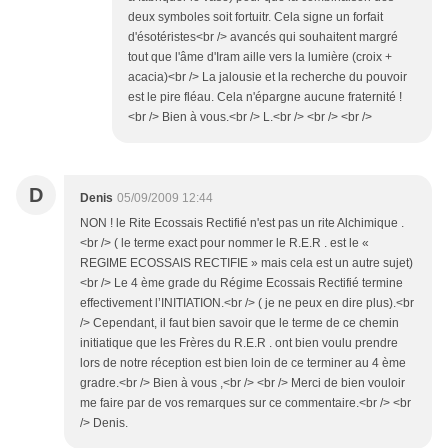
deux symboles soit fortuitr. Cela signe un forfait
d'ésotéristes<br /> avancés qui souhaitent margré
tout que l'âme d'Iram aille vers la lumière (croix +
acacia)<br /> La jalousie et la recherche du pouvoir
est le pire fléau. Cela n'épargne aucune fraternité !
<br /> Bien à vous.<br /> L.<br /> <br /> <br />
D
Denis
05/09/2009 12:44
NON ! le Rite Ecossais Rectifié n'est pas un rite Alchimique .
<br /> ( le terme exact pour nommer le R.E.R . est le «
REGIME ECOSSAIS RECTIFIE » mais cela est un autre sujet)
<br /> Le 4 ème grade du Régime Ecossais Rectifié termine
effectivement l’INITIATION.<br /> ( je ne peux en dire plus).<br
/> Cependant, il faut bien savoir que le terme de ce chemin
initiatique que les Frères du R.E.R . ont bien voulu prendre
lors de notre réception est bien loin de ce terminer au 4 ème
gradre.<br /> Bien à vous ,<br /> <br /> Merci de bien vouloir
me faire par de vos remarques sur ce commentaire.<br /> <br
/> Denis.