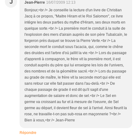
J
Jean-Pierre
16/07/2009 12:13
Bonjour,<br /> Je conseille la lecture d'un livre de Christian
Jacq à ce propos, "Maitre Hiram et le Roi Salomon", ce livre
intègre les deux parties du mythe d'Hiram, ses deux morts en
quelque sorte.<br /> La première mort le conduit à la suite de
l'explosion des mers d'airain auprès de son père Tubalcaïn, le
forgeron près duquel se trouve la Pierre Verte.<br /> La
seconde mort le conduit sous l'acacia, qui, comme le chêne
des druides est l'arbre d'où jaillit la vie.<br /> Lors du passage
d'apprenti à compagnon, le frère vit la première mort, il est
conduit auprès du père qui lui enseigne les lois de l'univers,
des nombres et de la géométrie sacré.<br /> Lors du passage
au grade de maître, le frère vit la seconde mort qui elle est
sans retour car elle fait passer dans l'au-delà.<br /> De
chaque passage de grade il est dit qu'il sagit d'une
augmentation de salaire et donc de sel.<br /> Le Sel en
germe va croissant au fur et à mesure de l'oeuvre, de Sel
germe au départ, il devient fleur de sel à l'arrivé. Ainsi fleurit la
rose, ne travaille-t-on pas sub-rosa en maçonnerie ?<br />
Bien à vous,<br /> Jean-Pierre
Répondre