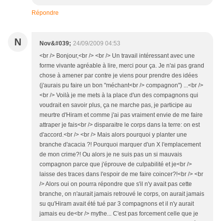
Répondre
N
Nov&#039;
24/09/2009 04:53
<br /> Bonjour,<br /> <br /> Un travail intéressant avec une
forme vivante agréable à lire, merci pour ça. Je n'ai pas grand
chose à amener par contre je viens pour prendre des idées
(j'aurais pu faire un bon "méchant<br /> compagnon") ...<br />
<br /> Voilà je me mets à la place d'un des compagnons qui
voudrait en savoir plus, ça ne marche pas, je participe au
meurtre d'Hiram et comme j'ai pas vraiment envie de me faire
attraper je fais<br /> disparaitre le corps dans la terre: on est
d'accord.<br /> <br /> Mais alors pourquoi y planter une
branche d'acacia ?! Pourquoi marquer d'un X l'emplacement
de mon crime?! Ou alors je ne suis pas un si mauvais
compagnon parce que j'éprouve de culpabilité et je<br />
laisse des traces dans l'espoir de me faire coincer?!<br /> <br
/> Alors oui on pourra répondre que s'il n'y avait pas cette
branche, on n'aurait jamais retrouvé le corps, on aurait jamais
su qu'Hiram avait été tué par 3 compagnons et il n'y aurait
jamais eu de<br /> mythe... C'est pas forcement celle que je