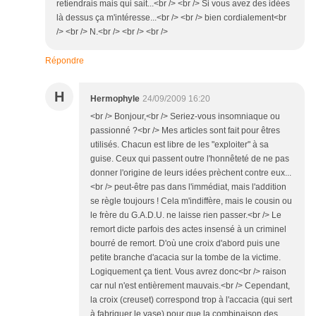
retiendrais mais qui sait...<br /> <br /> Si vous avez des idées
là dessus ça m'intéresse...<br /> <br /> bien cordialement<br
/> <br /> N.<br /> <br /> <br />
Répondre
H
Hermophyle
24/09/2009 16:20
<br /> Bonjour,<br /> Seriez-vous insomniaque ou
passionné ?<br /> Mes articles sont fait pour êtres
utilisés. Chacun est libre de les "exploiter" à sa
guise. Ceux qui passent outre l'honnêteté de ne pas
donner l'origine de leurs idées prèchent contre eux...
<br /> peut-être pas dans l'immédiat, mais l'addition
se règle toujours ! Cela m'indiffère, mais le cousin ou
le frère du G.A.D.U. ne laisse rien passer.<br /> Le
remort dicte parfois des actes insensé à un criminel
bourré de remort. D'où une croix d'abord puis une
petite branche d'acacia sur la tombe de la victime.
Logiquement ça tient. Vous avrez donc<br /> raison
car nul n'est entièrement mauvais.<br /> Cependant,
la croix (creuset) correspond trop à l'accacia (qui sert
à fabriquer le vase) pour que la combinaison des