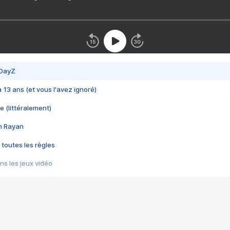
 DayZ
 a 13 ans (et vous l'avez ignoré)
e (littéralement)
im Rayan
 toutes les règles
s les jeux vidéo
us choquant de Rockstar ? - Le scandale BULLY
e plus moche de Steam
du RÊVE tourne au CAUCHEMAR