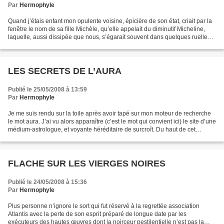
Par
Hermophyle
Quand j’étais enfant mon opulente voisine, épicière de son état, criait par la
fenêtre le nom de sa fille Michèle, qu’elle appelait du diminutif Micheline,
laquelle, aussi dissipée que nous, s’égarait souvent dans quelques ruelles
du vieux Narbonne. Chaque...
LES SECRETS DE L’AURA
Publié le 25/05/2008 à 13:59
Par
Hermophyle
Je me suis rendu sur la toile après avoir tapé sur mon moteur de recherche
le mot aura. J’ai vu alors apparaître (c’est le mot qui convient ici) le site d’une
médium-astrologue, et voyante héréditaire de surcroît. Du haut de cet
impressionnant palmarès,...
FLACHE SUR LES VIERGES NOIRES
Publié le 24/05/2008 à 15:36
Par
Hermophyle
Plus personne n’ignore le sort qui fut réservé à la regrettée association
Atlantis avec la perte de son esprit préparé de longue date par les
exécuteurs des hautes œuvres dont la noirceur pestilentielle n’est pas la