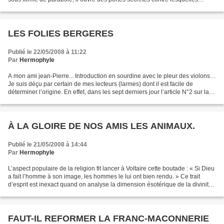
viendra toujours se briser toute rhétorique...
LES FOLIES BERGERES
Publié le 22/05/2008 à 11:22
Par
Hermophyle
A mon ami jean-Pierre... Introduction en sourdine avec le pleur des violons…
Je suis déçu par certain de mes lecteurs (larmes) dont il est facile de
déterminer l’origine. En effet, dans les sept derniers jour l’article N°2 sur la
planche à tracer a été...
À LA GLOIRE DE NOS AMIS LES ANIMAUX.
Publié le 21/05/2008 à 14:44
Par
Hermophyle
L’aspect populaire de la religion fit lancer à Voltaire cette boutade : « Si Dieu
a fait l’homme à son image, les hommes le lui ont bien rendu. » Ce trait
d’esprit est inexact quand on analyse la dimension ésotérique de la divinité
qui revêt un caractère...
FAUT-IL REFORMER LA FRANC-MACONNERIE