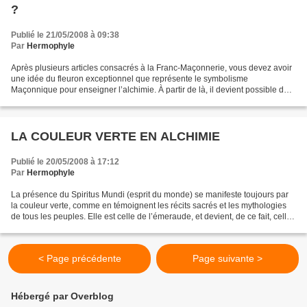
?
Publié le 21/05/2008 à 09:38
Par
Hermophyle
Après plusieurs articles consacrés à la Franc-Maçonnerie, vous devez avoir
une idée du fleuron exceptionnel que représente le symbolisme
Maçonnique pour enseigner l’alchimie. À partir de là, il devient possible de
mieux comprendre quel fût le rôle extraordinaire...
LA COULEUR VERTE EN ALCHIMIE
Publié le 20/05/2008 à 17:12
Par
Hermophyle
La présence du Spiritus Mundi (esprit du monde) se manifeste toujours par
la couleur verte, comme en témoignent les récits sacrés et les mythologies
de tous les peuples. Elle est celle de l’émeraude, et devient, de ce fait, celle
du saint Graal dont j’ai...
< Page précédente
Page suivante >
Hébergé par Overblog