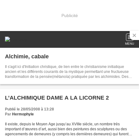
Publicité
MENU
Alchimie, cabale
Il s'agit ici d'Initiation christique, de lien entre le christianisme initiatique
ancien et les différents courants de la mystique permettant une fructueuse
transformation de la pensée(métanoïa) pratiquée par les alchimistes. Des
sujets divers sont abordés : Spiritualité, initiation, alchimie, cabale,
mythologie, symbolisme...
L’ALCHIMIQUE DAME A LA LICORNE 2
Publié le 28/05/2008 à 13:28
Par
Hermophyle
Il existe, depuis le Moyen Age jusqu’au XVIIIe siècle, un nombre très
important d’œuvres d’art, aussi bien des peintures des sculptures ou des
agencements de demeures (y compris les dernières demeures) qui furent