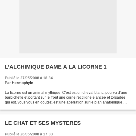
L’ALCHIMIQUE DAME A LA LICORNE 1
Publié le 27/05/2008 à 18:34
Par
Hermophyle
La licorne est un animal mythique. C’est est un cheval blanc, pourvu d’une
barbichette et portant sur le front une corne rectiligne élancée et torsadée
qui est, vous vous en doutez, est une aberration sur le plan anatomique,
laquelle souligne par sa seule...
LE CHAT ET SES MYSTERES
Publié le 26/05/2008 à 17:33