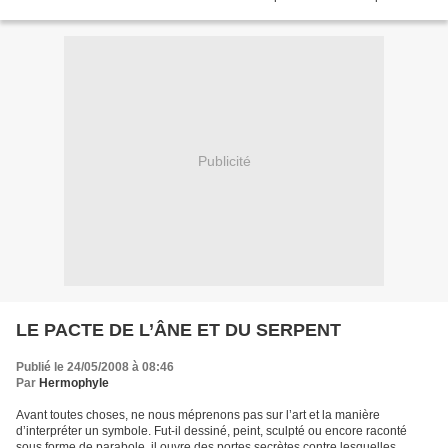
même que celle symbolisée par nos antiques...
Publicité
LE PACTE DE L’ÂNE ET DU SERPENT
Publié le 24/05/2008 à 08:46
Par
Hermophyle
Avant toutes choses, ne nous méprenons pas sur l’art et la manière
d’interpréter un symbole. Fut-il dessiné, peint, sculpté ou encore raconté
sous forme de parabole, il ouvre des portes secrètes contre lesquelles