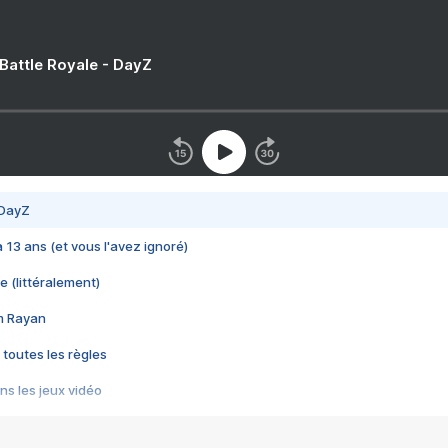
 Battle Royale - DayZ
 DayZ
 a 13 ans (et vous l'avez ignoré)
e (littéralement)
im Rayan
 toutes les règles
s les jeux vidéo
us choquant de Rockstar ? - Le scandale BULLY