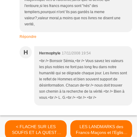
l'entoure,si les francs maçons sont "nés" des
templiers,pourquoi n'ont 'ils pas gardés la meme
valeur?,valeur moral,a moins que nos livres ne disent une
verité,
Répondre
H
Hermophyle
17/11/2008 19:54
<br /> Bonsoir Sémia,<br /> Vous savez les valeurs
les plus nobles ne font pas long feu dans notre
humanité qui se dégrade chaque jour. Les livres sont
le reflet de Hommes et bien souvent support de
désinformation. Chacun de<br /> nous doit trouver
son chemin à la recherche de la vérité.<br /> Bien à
vous.<br /> L. G.<br /> <br /> <br />
< FLACHE SUR LES
LES LANDMARKS des
SOUFIS ET LA QUESTE
Francs-Maçons et l’Eglise.