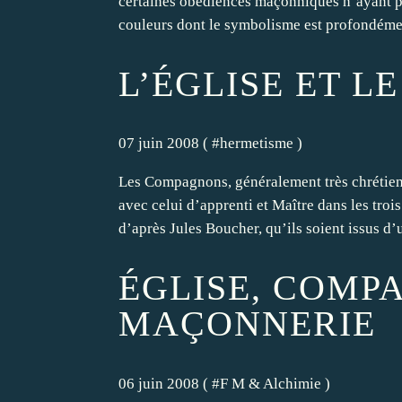
certaines obédiences maçonniques n’ayant pa
couleurs dont le symbolisme est profondément
L’ÉGLISE ET 
07 juin 2008 ( #
hermetisme
)
Les Compagnons, généralement très chrétien
avec celui d’apprenti et Maître dans les troi
d’après Jules Boucher, qu’ils soient issus d’
ÉGLISE, COMP
MAÇONNERIE
06 juin 2008 ( #
F M & Alchimie
)