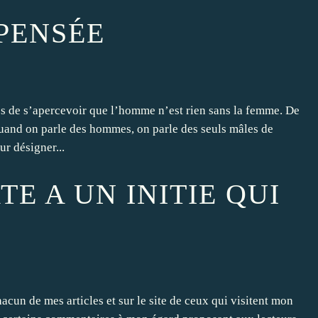
 PENSÉE
ps de s’apercevoir que l’homme n’est rien sans la femme. De
 Quand on parle des hommes, on parle des seuls mâles de
r désigner...
E A UN INITIE QUI
acun de mes articles et sur le site de ceux qui visitent mon